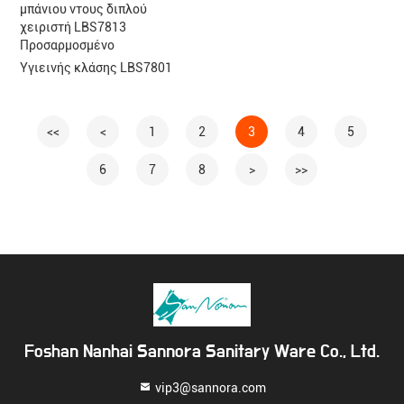
μπάνιου ντους διπλού
χειριστή LBS7813
Προσαρμοσμένο
Υγιεινής κλάσης LBS7801
<<
<
1
2
3
4
5
6
7
8
>
>>
Foshan Nanhai Sannora Sanitary Ware Co., Ltd.
vip3@sannora.com