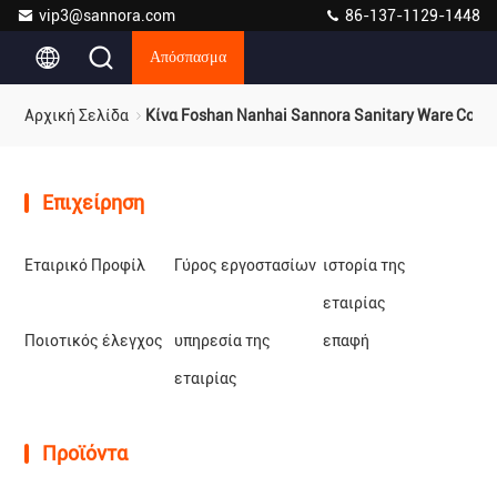
vip3@sannora.com
86-137-1129-1448
Απόσπασμα
Αρχική Σελίδα
Κίνα Foshan Nanhai Sannora Sanitary Ware Co., L
Επιχείρηση
Εταιρικό Προφίλ
Γύρος εργοστασίων
ιστορία της
εταιρίας
Ποιοτικός έλεγχος
υπηρεσία της
επαφή
εταιρίας
Προϊόντα