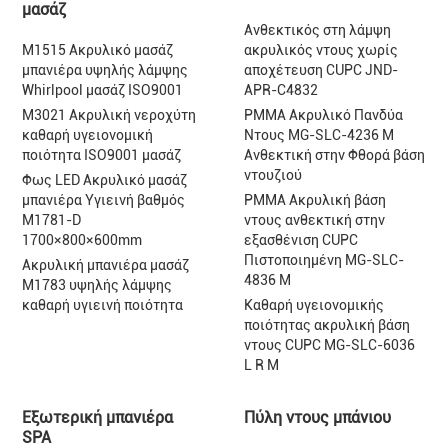
μασάζ
Ανθεκτικός στη λάμψη
M1515 Ακρυλικό μασάζ
ακρυλικός ντους χωρίς
μπανιέρα υψηλής λάμψης
αποχέτευση CUPC JND-
Whirlpool μασάζ ISO9001
APR-C4832
M3021 Ακρυλική νεροχύτη
PMMA Ακρυλικό Πανδύα
καθαρή υγειονομική
Ντους MG-SLC-4236 M
ποιότητα ISO9001 μασάζ
Ανθεκτική στην Φθορά βάση
ντουζιού
Φως LED Ακρυλικό μασάζ
μπανιέρα Υγιεινή βαθμός
PMMA Ακρυλική βάση
M1781-D
ντους ανθεκτική στην
1700×800×600mm
εξασθένιση CUPC
Πιστοποιημένη MG-SLC-
Ακρυλική μπανιέρα μασάζ
4836 M
M1783 υψηλής λάμψης
καθαρή υγιεινή ποιότητα
Καθαρή υγειονομικής
ποιότητας ακρυλική βάση
ντους CUPC MG-SLC-6036
L R M
Εξωτερική μπανιέρα
Πύλη ντους μπάνιου
SPA