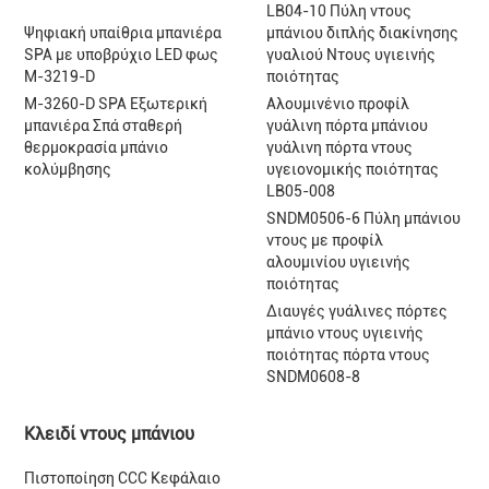
LB04-10 Πύλη ντους
Ψηφιακή υπαίθρια μπανιέρα
μπάνιου διπλής διακίνησης
SPA με υποβρύχιο LED φως
γυαλιού Ντους υγιεινής
M-3219-D
ποιότητας
M-3260-D SPA Εξωτερική
Αλουμινένιο προφίλ
μπανιέρα Σπά σταθερή
γυάλινη πόρτα μπάνιου
θερμοκρασία μπάνιο
γυάλινη πόρτα ντους
κολύμβησης
υγειονομικής ποιότητας
LB05-008
SNDM0506-6 Πύλη μπάνιου
ντους με προφίλ
αλουμινίου υγιεινής
ποιότητας
Διαυγές γυάλινες πόρτες
μπάνιο ντους υγιεινής
ποιότητας πόρτα ντους
SNDM0608-8
Κλειδί ντους μπάνιου
Πιστοποίηση CCC Κεφάλαιο