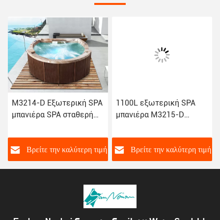
M3214-D Εξωτερική SPA
1100L εξωτερική SPA
μπανιέρα SPA σταθερή
μπανιέρα M3215-D
θερμοκρασία μπανιέρα
2700×2100×900mm με
κολύμβησης
σύστημα ψηφιακού
ελέγχου αφής
ή
Βρείτε την καλύτερη τιμή
Βρείτε την καλύτερη τιμή