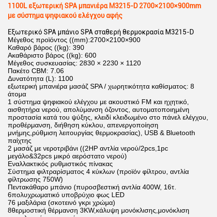
1100L εξωτερική SPA μπανιέρα M3215-D 2700×2100×900mm
με σύστημα ψηφιακού ελέγχου αφής
Εξωτερικό SPA μπάνιο SPA σταθερή θερμοκρασία M3215-D
Μέγεθος προϊόντος ((mm):2700×2100×900
Καθαρό βάρος ((kg): 390
Ακαθάριστο βάρος ((kg): 600
Μέγεθος συσκευασίας: 2830 × 2230 × 1120
Πακέτο CBM: 7.06
Δυνατότητα (L): 1100
εξωτερική μπανιέρα μασάζ SPA / χωρητικότητα καθίσματος: 8
άτομα
1 σύστημα ψηφιακού ελέγχου με ακουστικό FM και ηχητικό,
αισθητήρα νερού, απολύμανση όζοντος, αυτοματοποιημένη
προστασία κατά του ψύξης, κλειδί κλειδωμένο στο πάνελ ελέγχου,
προθέρμανση, διήθηση κύκλου, απενεργοποίηση
μνήμης,ρύθμιση λειτουργίας θερμοκρασίας), USB & Bluetooth
παίχτης
2 μασάζ με νεροτριβάνι ((2HP αντλία νερού/2pcs,1pc
μεγάλο&32pcs μικρό αερόστατο νερού)
Εναλλακτικός ρυθμιστικός πίνακας
Σύστημα φιλτραρίσματος 4 κύκλων (προϊόν φίλτρου, αντλία
φίλτρωσης 750W)
Πεντακάθαρο μπάνιο (πυροσβεστική αντλία 400W, 16τ.
6πολυχρωματικό υποβρύχιο φως LED
76 μαξιλάρια (σκοτεινό γκρι χρώμα)
8θερμοστική θέρμανση 3KW,κάλυψη μονόκλισης,μονόκλιση