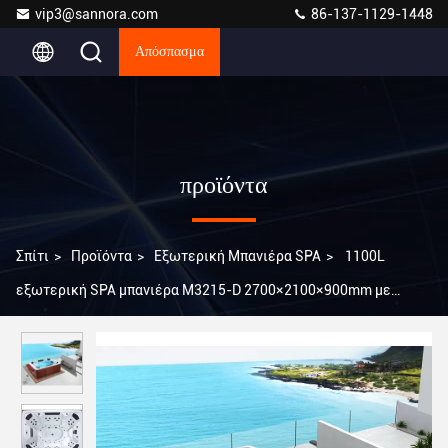
vip3@sannora.com
86-137-1129-1448
Απόσπασμα
προϊόντα
Σπίτι
>
Προϊόντα
>
Εξωτερική Μπανιέρα SPA
>
1100L
εξωτερική SPA μπανιέρα M3215-D 2700×2100×900mm με
σύστημα ψηφιακού ελέγχου αφής