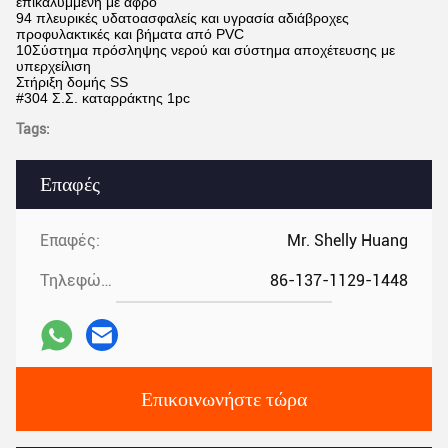
επικαλυμμένη με αφρό
94 πλευρικές υδατοασφαλείς και υγρασία αδιάβροχες
προφυλακτικές και βήματα από PVC
10Σύστημα πρόσληψης νερού και σύστημα αποχέτευσης με
υπερχείλιση
Στήριξη δομής SS
#304 Σ.Σ. καταρράκτης 1pc
Tags:
Επαφές
Επαφές:
Mr. Shelly Huang
Τηλεφώνημα:
86-137-1129-1448
Επικοινωνήστε τώρα