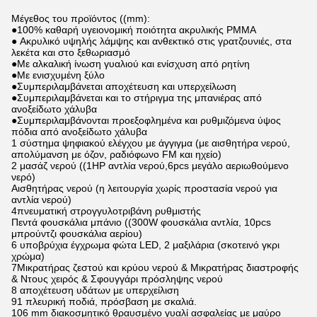
Μέγεθος του προϊόντος ((mm):
●100% καθαρή υγειονομική ποιότητα ακρυλικής PMMA
● Ακρυλικό υψηλής λάμψης και ανθεκτικό στις γρατζουνιές, στα
λεκέτα και στο ξεθωριασμό
●Με αλκαλική ίνωση γυαλιού και ενίσχυση από ρητίνη
●Με ενισχυμένη ξύλο
●Συμπεριλαμβάνεται αποχέτευση και υπερχείλωση
●Συμπεριλαμβάνεται και το στήριγμα της μπανιέρας από
ανοξείδωτο χάλυβα
●Συμπεριλαμβάνονται προεξοφλημένα και ρυθμιζόμενα ύψος
πόδια από ανοξείδωτο χάλυβα
1 σύστημα ψηφιακού ελέγχου με άγγιγμα (με αισθητήρα νερού,
απολύμανση με όζον, ραδιόφωνο FM και ηχείο)
2 μασάζ νερού ((1HP αντλία νερού,6pcs μεγάλο αεριωθούμενο
νερό)
Αισθητήρας νερού (η λειτουργία χωρίς προστασία νερού για
αντλία νερού)
4πνευματική στρογγυλοτριβάνη ρυθμιστής
Πεντά φουσκάλια μπάνιο ((300W φουσκάλια αντλία, 10pcs
μπρούντζι φουσκάλια αερίου)
6 υποβρύχια έγχρωμα φώτα LED, 2 μαξιλάρια (σκοτεινό γκρι
χρώμα)
7Μικρατήρας ζεστού και κρύου νερού & Μικρατήρας διαστροφής
& Ντους χειρός & Σφουγγάρι πρόσληψης νερού
8 αποχέτευση υδάτων με υπερχείλιση
91 πλευρική ποδιά, πρόσβαση με σκαλιά.
106 mm διακοσμητικό θραυσμένο γυαλί ασφαλείας με μαύρο