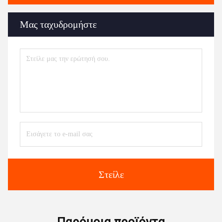
Μας ταχυδρομήστε
Στείλε