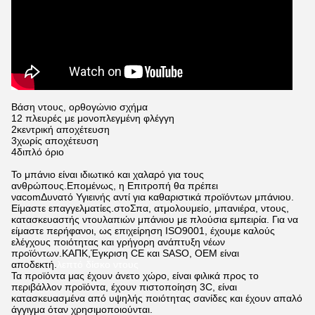
Βάση ντους, ορθογώνιο σχήμα
12 πλευρές με μονοπλεγμένη φλέγγη
2κεντρική αποχέτευση
3χωρίς αποχέτευση
4διπλό όριο
Το μπάνιο είναι ιδιωτικό και χαλαρό για τους
ανθρώπους.
Επομένως, η Επιτροπή θα πρέπει
να
co
m
Δυνατό
Υγιεινής αντί για καθαριστικά προϊόντων μπάνιου.
Είμαστε επαγγελματίες.
στο
Σπα, ατμολουμείο, μπανιέρα, ντους,
κατασκευαστής ντουλαπιών μπάνιου με πλούσια εμπειρία.
Για να
είμαστε περήφανοι, ως επιχείρηση ISO9001, έχουμε καλούς
ελέγχους ποιότητας και γρήγορη ανάπτυξη νέων
προϊόντων.
ΚΑΠΚ,
Έγκριση CE και SASO, OEM είναι
αποδεκτή.
λεπτό δίσκο ντους
Τα προϊόντα μας έχουν άνετο χώρο, είναι φιλικά προς το
περιβάλλον προϊόντα, έχουν πιστοποίηση 3C, είναι
κατασκευασμένα από υψηλής ποιότητας σανίδες και έχουν απαλό
άγγιγμα όταν χρησιμοποιούνται.