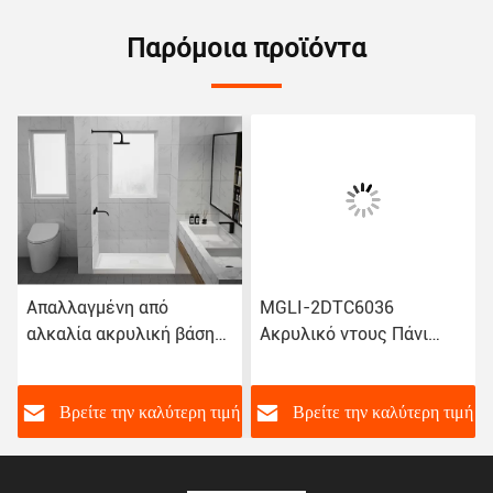
Παρόμοια προϊόντα
Απαλλαγμένη από
MGLI-2DTC6036
αλκαλία ακρυλική βάση
Ακρυλικό ντους Πάνι
ντους CUPC
Λευκό Υψηλή λάμψη
πιστοποιημένη ανθεκτική
1524×914×165mm
στην εξασθένιση
ή
Βρείτε την καλύτερη τιμή
Βρείτε την καλύτερη τιμή
3DTC6038