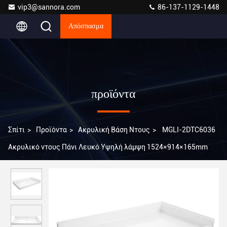
vip3@sannora.com
86-137-1129-1448
Απόσπασμα
προϊόντα
Σπίτι
>
Προϊόντα
>
Ακρυλική Βάση Ντους
>
MGLI-2DTC6036
Ακρυλικό ντους Πάνι Λευκό Υψηλή λάμψη 1524×914×165mm