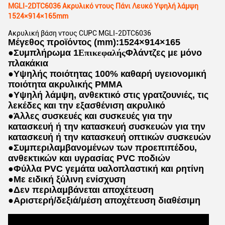
MGLI-2DTC6036 Ακρυλικό ντους Πάνι Λευκό Υψηλή λάμψη
1524×914×165mm
Ακρυλική βάση ντους CUPC MGLI-2DTC6036
Μέγεθος προϊόντος (mm):1524×914×165
●
Συμπλήρωμα 1
Επικεφαλής
Φλάντζες με μόνο
πλακάκια
●
Υψηλής ποιότητας 100% καθαρή υγειονομική
ποιότητα ακρυλικής PMMA
●
Υψηλή λάμψη, ανθεκτικό στις γρατζουνιές, τις
λεκέδες και την εξασθένιση ακρυλικό
●
Άλλες συσκευές και συσκευές για την
κατασκευή ή την κατασκευή συσκευών για την
κατασκευή ή την κατασκευή οπτικών συσκευών
●
Συμπεριλαμβανομένων των προεπιπέδου,
ανθεκτικών και υγρασίας PVC ποδιών
●
Φύλλα PVC γεμάτα υαλοπλαστική και ρητίνη
●
Με ειδική ξύλινη ενίσχυση
●
Δεν περιλαμβάνεται αποχέτευση
●
Αριστερή/δεξιά/μέση αποχέτευση διαθέσιμη