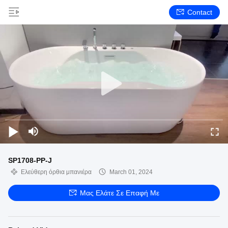
Contact
SP1708-PP-J
Ελεύθερη όρθια μπανιέρα
March 01, 2024
Μας Ελάτε Σε Επαφή Με